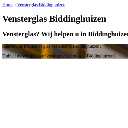
Home
›
Vensterglas Biddinghuizen
Vensterglas Biddinghuizen
Vensterglas? Wij helpen u in Biddinghuize
Glasschade melden of glas bestellen in Biddinghuizen?
Dubbel glas bestellen of zoekt u vensterglas in Biddinghuizen?