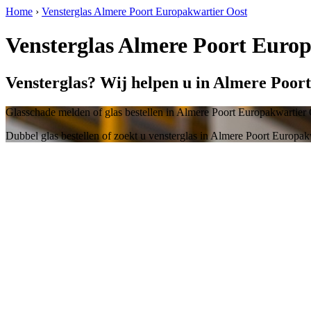
Home
›
Vensterglas Almere Poort Europakwartier Oost
Vensterglas Almere Poort Euro
Vensterglas? Wij helpen u in Almere Poor
Glasschade melden of glas bestellen in Almere Poort Europakwartier
Dubbel glas bestellen of zoekt u vensterglas in Almere Poort Europak