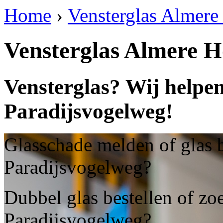
Home
›
Vensterglas Almere
Vensterglas Almere H
Vensterglas? Wij helpe
Paradijsvogelweg!
Glasschade melden of glas 
Paradijsvogelweg?
Dubbel glas bestellen of zo
Paradijsvogelweg?