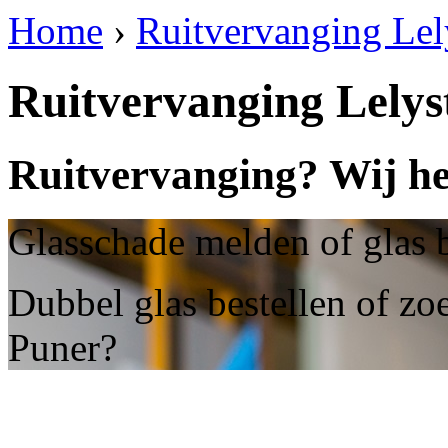
Home
›
Ruitvervanging Lel
Ruitvervanging Lelys
Ruitvervanging? Wij he
Glasschade melden of glas b
Dubbel glas bestellen of zo
Puner?