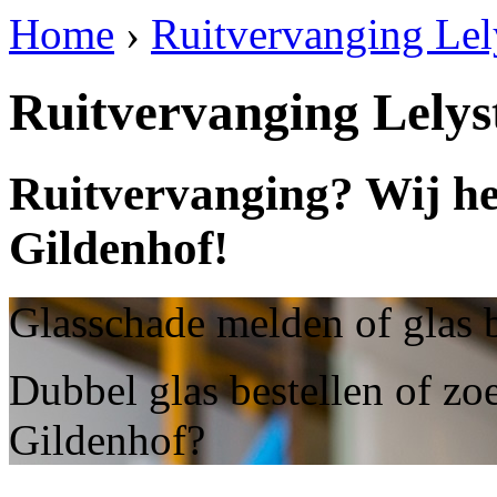
Home
›
Ruitvervanging Lel
Ruitvervanging Lelys
Ruitvervanging? Wij he
Gildenhof!
Glasschade melden of glas b
Dubbel glas bestellen of zo
Gildenhof?