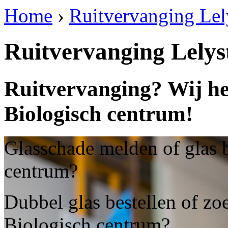
Home
›
Ruitvervanging Lel
Ruitvervanging Lelys
Ruitvervanging? Wij he
Biologisch centrum!
Glasschade melden of glas b
centrum?
Dubbel glas bestellen of zo
Biologisch centrum?