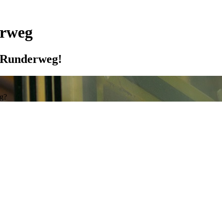
erweg
d Runderweg!
eg?