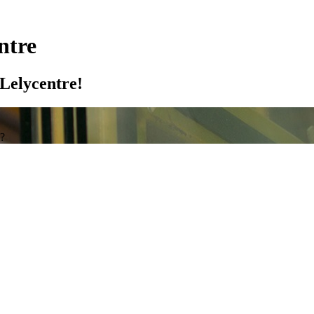
ntre
Lelycentre!
e?