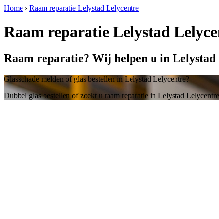
Home
›
Raam reparatie Lelystad Lelycentre
Raam reparatie Lelystad Lelyce
Raam reparatie? Wij helpen u in Lelystad 
Glasschade melden of glas bestellen in Lelystad Lelycentre?
Dubbel glas bestellen of zoekt u raam reparatie in Lelystad Lelycentr