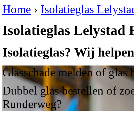
Home
›
Isolatieglas Lelys
Isolatieglas Lelysta
Isolatieglas? Wij helpe
Glasschade melden of glas 
Dubbel glas bestellen of zoe
Runderweg?