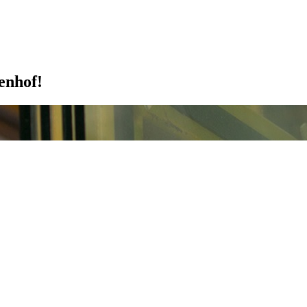
denhof!