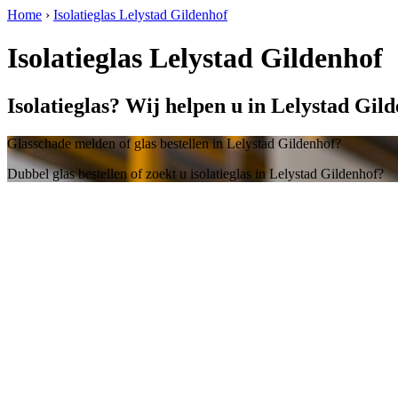
Home
›
Isolatieglas Lelystad Gildenhof
Isolatieglas Lelystad Gildenhof
Isolatieglas? Wij helpen u in Lelystad Gil
Glasschade melden of glas bestellen in Lelystad Gildenhof?
Dubbel glas bestellen of zoekt u isolatieglas in Lelystad Gildenhof?