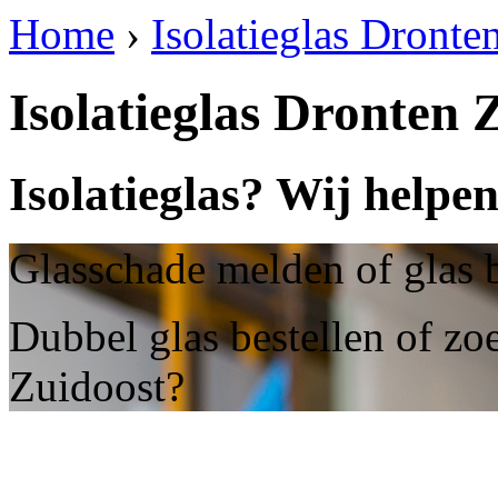
Home
›
Isolatieglas Dronte
Isolatieglas Dronten 
Isolatieglas? Wij helpe
Glasschade melden of glas 
Dubbel glas bestellen of zoe
Zuidoost?