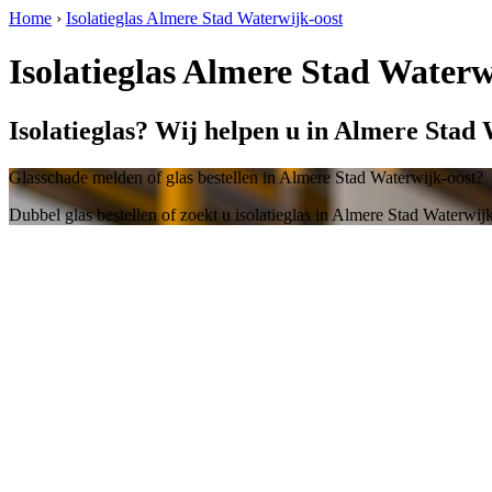
Home
›
Isolatieglas Almere Stad Waterwijk-oost
Isolatieglas Almere Stad Waterw
Isolatieglas? Wij helpen u in Almere Stad
Glasschade melden of glas bestellen in Almere Stad Waterwijk-oost?
Dubbel glas bestellen of zoekt u isolatieglas in Almere Stad Waterwij