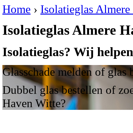
Home
›
Isolatieglas Almere
Isolatieglas Almere 
Isolatieglas? Wij helpe
Glasschade melden of glas 
Dubbel glas bestellen of zoe
Haven Witte?