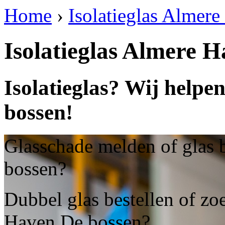
Home
›
Isolatieglas Almer
Isolatieglas Almere 
Isolatieglas? Wij helpe
bossen!
Glasschade melden of glas 
bossen?
Dubbel glas bestellen of zoe
Haven De bossen?