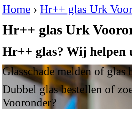
Home
›
Hr++ glas Urk Voo
Hr++ glas Urk Vooro
Hr++ glas? Wij helpen 
Glasschade melden of glas 
Dubbel glas bestellen of zo
Vooronder?