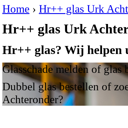
Home
›
Hr++ glas Urk Acht
Hr++ glas Urk Achte
Hr++ glas? Wij helpen 
Glasschade melden of glas 
Dubbel glas bestellen of zo
Achteronder?