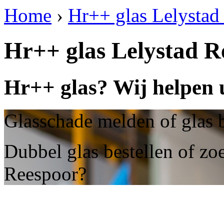
Home
›
Hr++ glas Lelystad
Hr++ glas Lelystad R
Hr++ glas? Wij helpen 
Glasschade melden of glas b
Dubbel glas bestellen of zo
Reespoor?