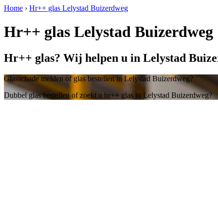
Home
›
Hr++ glas Lelystad Buizerdweg
Hr++ glas Lelystad Buizerdweg
Hr++ glas? Wij helpen u in Lelystad Buiz
Glasschade melden of glas bestellen in Lelystad Buizerdweg?
Dubbel glas bestellen of zoekt u hr++ glas in Lelystad Buizerdweg?