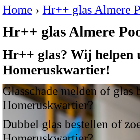
Home
›
Hr++ glas Almere 
Hr++ glas Almere Po
Hr++ glas? Wij helpen 
Homeruskwartier!
Glasschade melden of glas b
Homeruskwartier?
Dubbel glas bestellen of zo
Homeruskwartier?