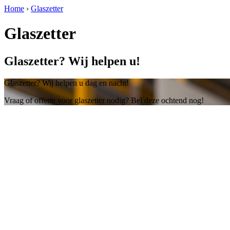
Home
›
Glaszetter
Glaszetter
Glaszetter? Wij helpen u!
Glaszetter? Wij helpen u dag en nacht!
Vraag of offerte voor glaszetter nodig? Bel deze ochtend nog!